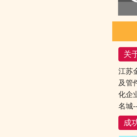
关
江苏
及管
化企
名城-
成