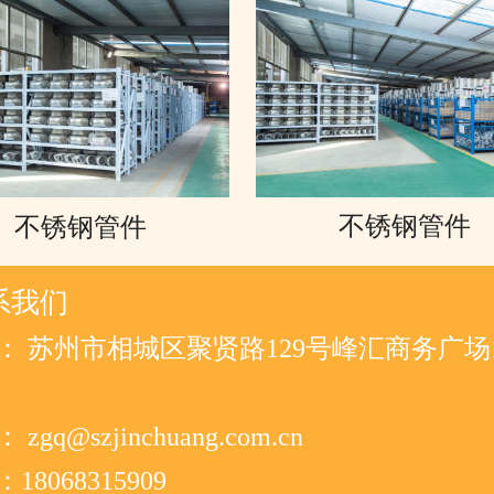
不锈钢管件
不锈钢管件
系我们
： 苏州市相城区聚贤路129号峰汇商务广场1
zgq@szjinchuang.com.cn
18068315909