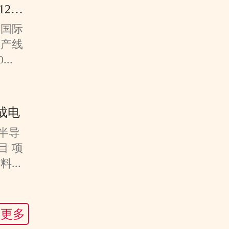
上海市中芯国际临港12英寸
芯国际
生产线
..
成电
半导
目 项
...
更多