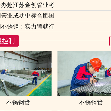
食办赴江苏金创管业考
创管业成功中标合肥国
创不锈钢：实力铸就行
量控制
不锈钢管
不锈钢管